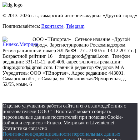
© 2013–2026 г. г., самарский интернет-журнал «Другой город»
Подписывайтесь:
Вконтакте
,
Telegram
ООО «ТВпортал» | Сетевое издание «Другой
город». Зарегистрировано Роскомнадзором.
Регистрационный номер ЭЛ № ФС 77 - 71907от 13.12.2017 г. |
Возрастной рейтинг 16+ | drugoigorod@gmail.com
| Телефон
редакции: 331-11-11, доб.406, адрес эл.почты редакции:
drugoigorod@gmail.com. Главный редактор Фёдоров М.А.
Учредитель: ООО «ТВпортал». Адрес редакции: 443001,
Самарская обл., г. Самара, ул. Ульяновская/Ярмарочная, д.
52/55, комн. 6
С целью улучшения работы сайта и его взаимодействия с
пользователями ООО "ТВпортал" может собирать
персональные данные посетителей при помощи Cookie-
файлов и сервисов «Яндекс Метрика» и LiveInternet
Статистика согласно
Политике конфиденциальности персональных данных
сетевого издания «Другой город»
. Продолжая работу с