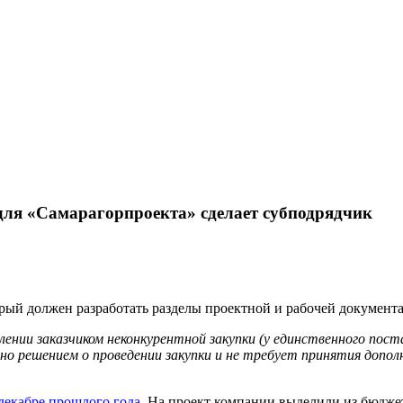
для «Самарагорпроекта» сделает субподрядчик
рый должен разработать разделы проектной и рабочей документ
ении заказчиком неконкурентной закупки (у единственного поста
но решением о проведении закупки и не требует принятия допо
декабре прошлого года
. На проект компании выделили из бюдже