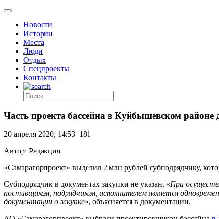
Новости
Истории
Места
Люди
Отдых
Спецпроекты
Контакты
Часть проекта бассейна в Куйбышевском районе 
20 апреля 2020, 14:53
181
Автор: Редакция
«Самарагорпроект» выделил 2 млн рублей субподрядчику, кото
Субподрядчик в документах закупки не указан. «
При осуществл
поставщиком, подрядчиком, исполнителем является одновремен
документации о закупке
», объясняется в документации.
АО «Самарагорпроект» выбрали проектировщиком бассейна
в 