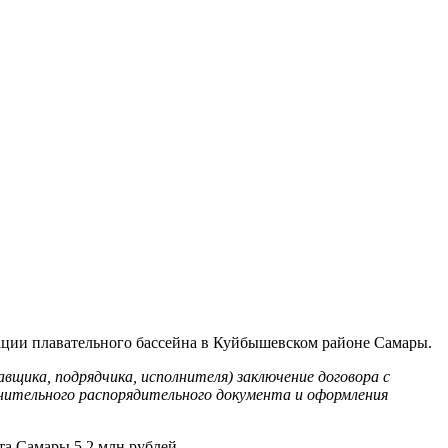
ации плавательного бассейна в Куйбышевском районе Самары.
вщика, подрядчика, исполнителя) заключение договора с
лнительного распорядительного документа и оформления
та Самары 5,2 млн рублей.