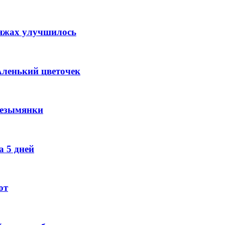
ляжах улучшилось
Аленький цветочек
Безымянки
 5 дней
ют