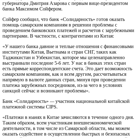
губернатора Дмитрия Азарова с первым вице-президентом
банка Максимом Сойфером.
Сойфер сообщил, что банк «Солидарность» готов оказать
помощь самарским компаниям в решении проблемы с
проведением банковских платежей и расчетов с зарубежными
партнерами. В частности, с контрагентами из Китая:
«У нашего банка давние и теплые отношения с финансовыми
институтами Китая, Вьетнама и стран СНГ, таких как
Таджикистан и Узбекистан, которое мы целенаправленно
выстраивали последние 5-6 лет. У нас в банках этих стран
есть прямые корреспондентские счета. Это дает возможность
самарским компаниям, как и всем другим, рассчитываться
напрямую в валюте данных стран, минуя при проведении
платежа зарубежных посредников, из-за чего в условиях
санкций сейчас и возникают проблемы».
Банк «Солидарность»
—
участник национальной китайской
платежной системы CIPS.
«Платежи в юанях в Китае зачисляются в течение одного дня.
Таким образом, всем участникам внешнеэкономической
деятельности, в том числе из Самарской области, мы можем
оказать содействие в осуществлении быстрых и безопасных