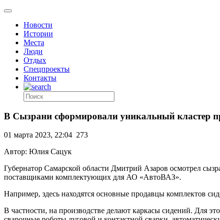
Новости
Истории
Места
Люди
Отдых
Спецпроекты
Контакты
В Сызрани сформировали уникальный кластер п
01 марта 2023, 22:04
273
Автор: Юлия Сацук
Губернатор Самарской области Дмитрий Азаров осмотрел сызр
поставщиками комплектующих для АО «АвтоВАЗ».
Например, здесь находятся основные продавцы комплектов 
В частности, на производстве делают каркасы сидений. Для 
сварочные роботы дуговой и контактной сварки, автоматическ