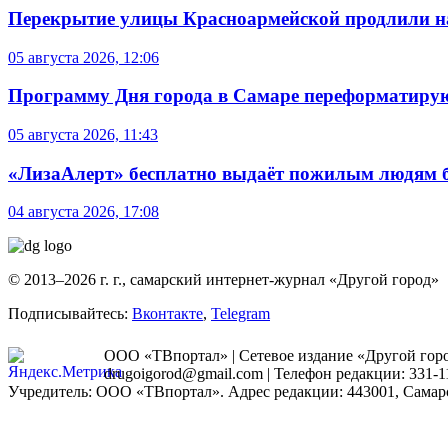
Перекрытие улицы Красноармейской продлили на
05 августа 2026, 12:06
Программу Дня города в Самаре переформатиру
05 августа 2026, 11:43
«ЛизаАлерт» бесплатно выдаёт пожилым людям б
04 августа 2026, 17:08
© 2013–2026 г. г., самарский интернет-журнал «Другой город»
Подписывайтесь:
Вконтакте
,
Telegram
ООО «ТВпортал» | Сетевое издание «Другой город
drugoigorod@gmail.com
| Телефон редакции: 331-1
Учредитель: ООО «ТВпортал». Адрес редакции: 443001, Самарская