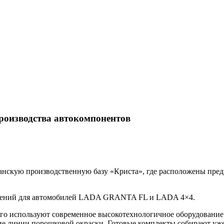
роизводства автокомпонентов
анскую производственную базу «Криста», где расположены пре
сидений для автомобилей LADA GRANTA FL и LADA 4×4.
этого используют современное высокотехнологичное оборудова
ие линии порошковой окраски. Готовые комплекты собирают уже