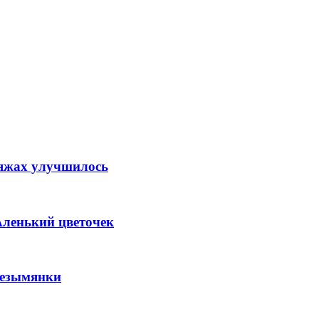
ляжах улучшилось
Аленький цветочек
Безымянки