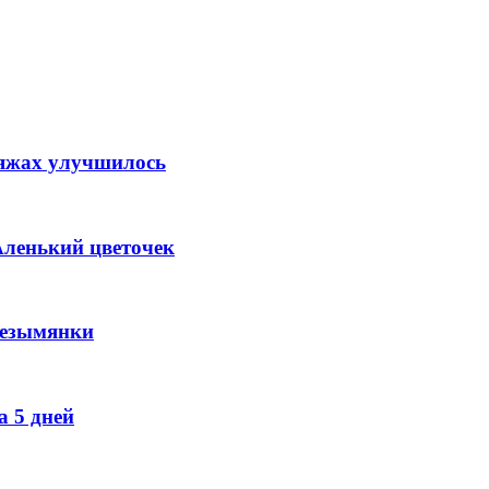
ляжах улучшилось
Аленький цветочек
Безымянки
 5 дней