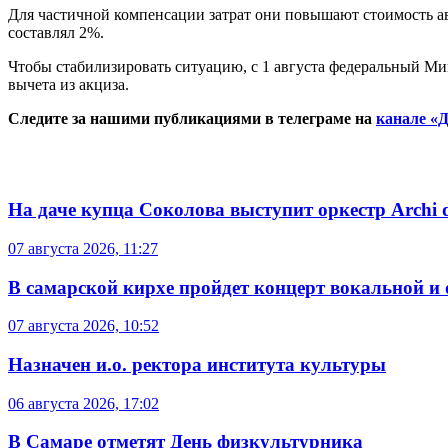
Для частичной компенсации затрат они повышают стоимость ави
составлял 2%.
Чтобы стабилизировать ситуацию, с 1 августа федеральный Мин
вычета из акциза.
Следите за нашими публикациями в телеграме на
канале «Д
На даче купца Соколова выступит оркестр Archi d
07 августа 2026, 11:27
В самарской кирхе пройдет концерт вокальной и
07 августа 2026, 10:52
Назначен и.о. ректора института культуры
06 августа 2026, 17:02
В Самаре отметят День физкультурника