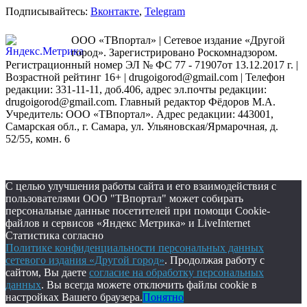
Подписывайтесь:
Вконтакте
,
Telegram
ООО «ТВпортал» | Сетевое издание «Другой
город». Зарегистрировано Роскомнадзором.
Регистрационный номер ЭЛ № ФС 77 - 71907от 13.12.2017 г. |
Возрастной рейтинг 16+ | drugoigorod@gmail.com
| Телефон
редакции: 331-11-11, доб.406, адрес эл.почты редакции:
drugoigorod@gmail.com. Главный редактор Фёдоров М.А.
Учредитель: ООО «ТВпортал». Адрес редакции: 443001,
Самарская обл., г. Самара, ул. Ульяновская/Ярмарочная, д.
52/55, комн. 6
С целью улучшения работы сайта и его взаимодействия с
пользователями ООО "ТВпортал" может собирать
персональные данные посетителей при помощи Cookie-
файлов и сервисов «Яндекс Метрика» и LiveInternet
Статистика согласно
Политике конфиденциальности персональных данных
сетевого издания «Другой город»
. Продолжая работу с
сайтом, Вы даете
согласие на обработку персональных
данных
. Вы всегда можете отключить файлы cookie в
настройках Вашего браузера.
Понятно