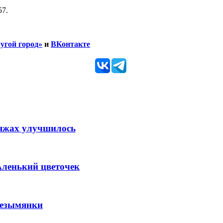
57.
угой город»
и
ВКонтакте
ляжах улучшилось
Аленький цветочек
Безымянки