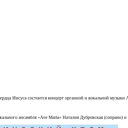
Сердца Иисуса состоится концерт органной и вокальной музыки A
ального ансамбля «Ave Maria» Наталия Дубровская (сопрано) и 