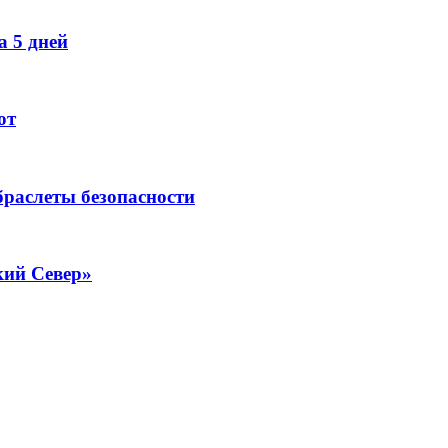
 5 дней
ют
раслеты безопасности
кий Север»