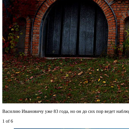
Василию Ивановичу уже 83 года, но он до сих пор ведет набл
1
of 6