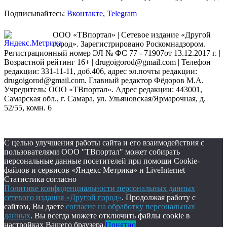
Подписывайтесь:
Вконтакте
,
Telegram
ООО «ТВпортал» | Сетевое издание «Другой
город». Зарегистрировано Роскомнадзором.
Регистрационный номер ЭЛ № ФС 77 - 71907от 13.12.2017 г. |
Возрастной рейтинг 16+ | drugoigorod@gmail.com
| Телефон
редакции: 331-11-11, доб.406, адрес эл.почты редакции:
drugoigorod@gmail.com. Главный редактор Фёдоров М.А.
Учредитель: ООО «ТВпортал». Адрес редакции: 443001,
Самарская обл., г. Самара, ул. Ульяновская/Ярмарочная, д.
52/55, комн. 6
С целью улучшения работы сайта и его взаимодействия с
пользователями ООО "ТВпортал" может собирать
персональные данные посетителей при помощи Cookie-
файлов и сервисов «Яндекс Метрика» и LiveInternet
Статистика согласно
Политике конфиденциальности персональных данных
сетевого издания «Другой город»
. Продолжая работу с
сайтом, Вы даете
согласие на обработку персональных
данных
. Вы всегда можете отключить файлы cookie в
настройках Вашего браузера.
Понятно