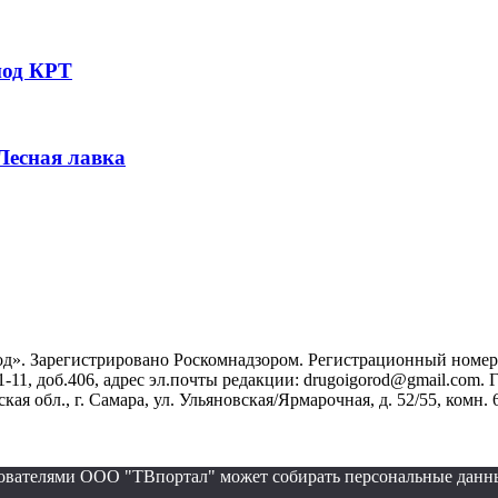
под КРТ
 Лесная лавка
». Зарегистрировано Роскомнадзором. Регистрационный номер ЭЛ
1-11, доб.406, адрес эл.почты редакции: drugoigorod@gmail.com
 обл., г. Самара, ул. Ульяновская/Ярмарочная, д. 52/55, комн. 
ьзователями ООО "ТВпортал" может собирать персональные данн