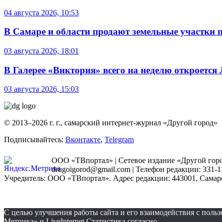
04 августа 2026, 10:53
В Самаре и области продают земельные участки 
03 августа 2026, 18:01
В Галерее «Виктория» всего на неделю откроется
03 августа 2026, 15:03
© 2013–2026 г. г., самарский интернет-журнал «Другой город»
Подписывайтесь:
Вконтакте
,
Telegram
ООО «ТВпортал» | Сетевое издание «Другой город
drugoigorod@gmail.com
| Телефон редакции: 331-1
Учредитель: ООО «ТВпортал». Адрес редакции: 443001, Самарская
С целью улучшения работы сайта и его взаимодействия с пол
Метрика» и LiveInternet Статистика согласно