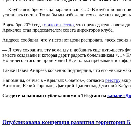
— Клуб с декабря месяца парализован <…> В клуб пришли новы
усиливать состав. Тогда бы мы избежали тех серьезных кадров
В декабре 2020 года
стало известно
, что председатель совета 
Аракелов стал председателем совета директоров клуба.
Андреев сообщил, что у него нет цели распродать «всех своих 
— Я хочу сохранить эту команду и добавить еще пять-шесть фу
вместе создавали и которая дарит радость болельщикам <…> Кл
Но ничего этого не происходит! Все только пребывают в эйфор
Также Павел Андреев косвенно подтвердил, что его «выжимают
Напомним, сейчас в «Крыльях Советов», согласно
реестру
аккр
Витюгов, Юрий Горшков, Дмитрий Цыпченко, Дмитрий Кабутов
Следите за нашими публикациями в Telegram на
канале «Др
Опубликована концепция развития территории 