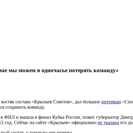
мае мы можем в одночасье потерять команду»
костяк состава «Крыльев Советов», дал большое
интервью
«Спор
ся сохранить команду.
ет в ФНЛ и вышла в финал Кубка России, помог губернатор Дмит
012 год. Сейчас на сайте «Крыльев» официально
не указана
его до
ный состав, у команды нет резерва.