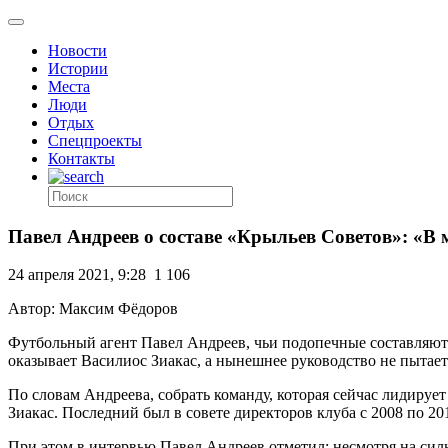
Новости
Истории
Места
Люди
Отдых
Спецпроекты
Контакты
Павел Андреев о составе «Крыльев Советов»: «В 
24 апреля 2021, 9:28
1 106
Автор: Максим Фёдоров
Футбольный агент Павел Андреев, чьи подопечные составляют 
оказывает Василиос Зиакас, а нынешнее руководство не пытает
По словам Андреева, собрать команду, которая сейчас лидиру
Зиакас. Последний был в совете директоров клуба с 2008 по 2
При этом в интервью Павел Андреев отметил: несмотря на силь