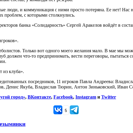
е люди, и коммуникация с ними просто потеряна. Ее нет! Нас 
ых проблем, с которыми столкнулись.
директоров банка «Солидарность» Сергей Аракелов войдёт в сост
игроков».
тболистов. Только вот одного моего желания мало. В мае мы мож
уб должен что-то предпринимать, вести переговоры, пытаться с
ии.
 из клуба».
едитованных посредников, 11 игроков Павла Андреева: Владисл
, Денис Якуба, Владислав Тюрин, Антон Зиньковский, Иван Се
угой город»
,
ВКонтакте
,
Facebook
,
Instagram
и
Twitter
5
Безымянки