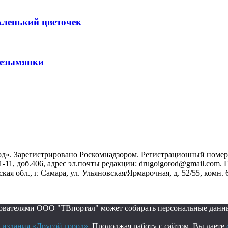
Аленький цветочек
Безымянки
». Зарегистрировано Роскомнадзором. Регистрационный номер ЭЛ
1-11, доб.406, адрес эл.почты редакции: drugoigorod@gmail.com
 обл., г. Самара, ул. Ульяновская/Ярмарочная, д. 52/55, комн. 
ьзователями ООО "ТВпортал" может собирать персональные данн
 издания «Другой город»
. Продолжая работу с сайтом, Вы даете