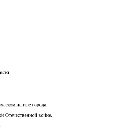
голя
ическом центре города.
ой Отечественной войне.
: