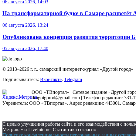
06 августа 2026, 14:03
На трансформаторной будке в Самаре расцветёт 
06 августа 2026, 13:24
Опубликована концепция развития территории 
05 августа 2026, 17:40
© 2013–2026 г. г., самарский интернет-журнал «Другой город»
Подписывайтесь:
Вконтакте
,
Telegram
ООО «ТВпортал» | Сетевое издание «Другой город
drugoigorod@gmail.com
| Телефон редакции: 331-1
Учредитель: ООО «ТВпортал». Адрес редакции: 443001, Самарская
С целью улучшения работы сайта и его взаимодействия с пол
Метрика» и LiveInternet Статистика согласно
Политике конфиденциальности персональных данных сетевого