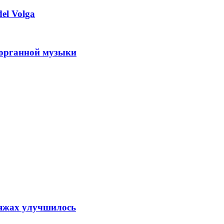
el Volga
 органной музыки
ляжах улучшилось