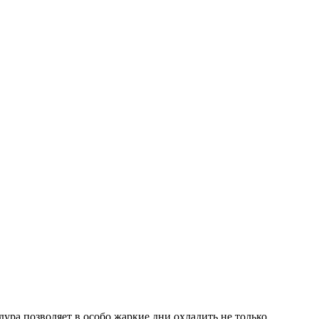
дура позволяет в особо жаркие дни охладить не только