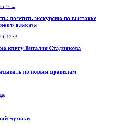
26, 9:14
ть: посетить экскурсию по выставке
рного плаката
26, 17:33
нюю книгу Виталия Стадникова
читывать по новым правилам
ga
нной музыки