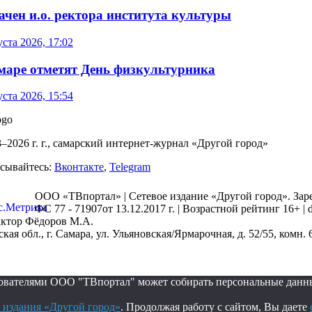
ачен и.о. ректора института культуры
уста 2026, 17:02
маре отметят День физкультурника
уста 2026, 15:54
–2026 г. г., самарский интернет-журнал «Другой город»
сывайтесь:
Вконтакте
,
Telegram
ООО «ТВпортал» | Сетевое издание «Другой город». За
ФС 77 - 71907от 13.12.2017 г. | Возрастной рейтинг 16+ |
актор Фёдоров М.А.
 обл., г. Самара, ул. Ульяновская/Ярмарочная, д. 52/55, комн. 
ьзователями ООО "ТВпортал" может собирать персональные данн
 издания «Другой город»
. Продолжая работу с сайтом, Вы даете