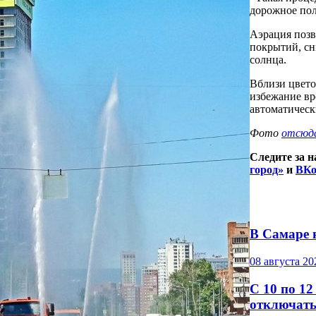
дорожное поло
Аэрация позв
покрытий, сн
солнца.
Вблизи цвето
избежание вр
автоматическ
Фото
отсюд
Следите за 
город»
и
ВКо
В Самаре 
08 августа 20
С 10 по 12
отключать