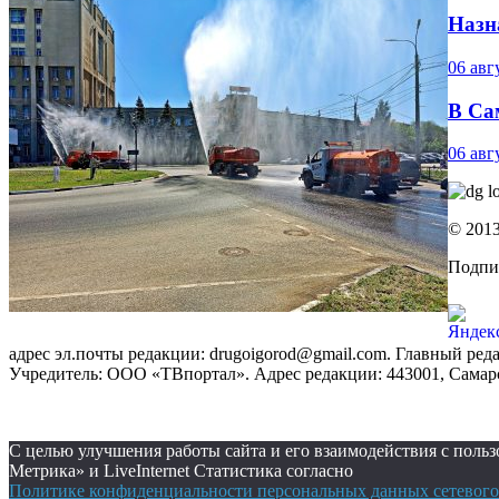
Назн
06 авг
В Са
06 авг
© 2013
Подпи
адрес эл.почты редакции: drugoigorod@gmail.com. Главный ред
Учредитель: ООО «ТВпортал». Адрес редакции: 443001, Самарская
С целью улучшения работы сайта и его взаимодействия с пол
Метрика» и LiveInternet Статистика согласно
Политике конфиденциальности персональных данных сетевого