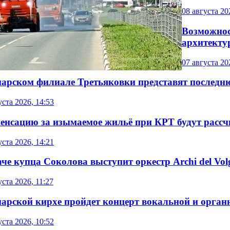
08 августа 20
Возможнос
архитекту
07 августа 20
марском филиале Третьяковки представят послед
уста 2026, 14:53
енсацию за изымаемое жильё при КРТ будут расс
уста 2026, 14:21
аче купца Соколова выступит оркестр Archi del Vol
уста 2026, 11:27
марской кирхе пройдет концерт вокальной и орга
уста 2026, 10:52