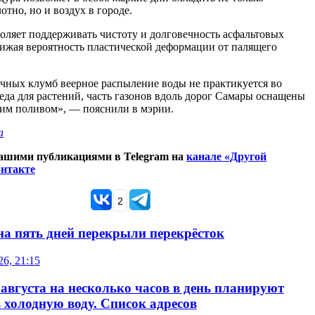
тно, но и воздух в городе.
оляет поддерживать чистоту и долговечность асфальтовых
ижая вероятность пластической деформации от палящего
чных клумб веерное распыление воды не практикуется во
еда для растений, часть газонов вдоль дорог Самары оснащены
им поливом», — пояснили в мэрии.
а
нашими публикациями в Telegram на
канале «Другой
нтакте
2
на пять дней перекрыли перекрёсток
26, 21:15
 августа на несколько часов в день планируют
 холодную воду. Список адресов