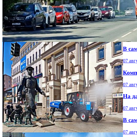
В са
07 авг
Комп
07 авг
На д
07 авг
В са
07 авг