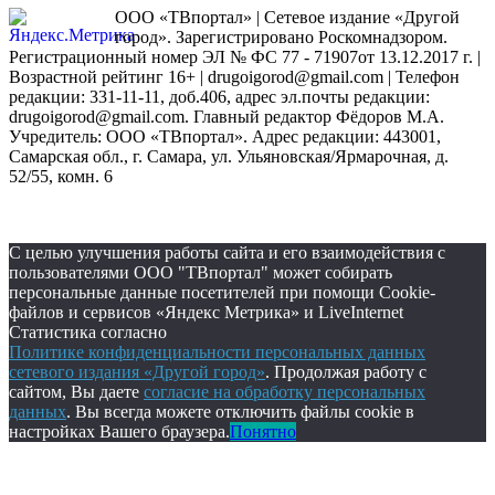
ООО «ТВпортал» | Сетевое издание «Другой
город». Зарегистрировано Роскомнадзором.
Регистрационный номер ЭЛ № ФС 77 - 71907от 13.12.2017 г. |
Возрастной рейтинг 16+ | drugoigorod@gmail.com
| Телефон
редакции: 331-11-11, доб.406, адрес эл.почты редакции:
drugoigorod@gmail.com. Главный редактор Фёдоров М.А.
Учредитель: ООО «ТВпортал». Адрес редакции: 443001,
Самарская обл., г. Самара, ул. Ульяновская/Ярмарочная, д.
52/55, комн. 6
С целью улучшения работы сайта и его взаимодействия с
пользователями ООО "ТВпортал" может собирать
персональные данные посетителей при помощи Cookie-
файлов и сервисов «Яндекс Метрика» и LiveInternet
Статистика согласно
Политике конфиденциальности персональных данных
сетевого издания «Другой город»
. Продолжая работу с
сайтом, Вы даете
согласие на обработку персональных
данных
. Вы всегда можете отключить файлы cookie в
настройках Вашего браузера.
Понятно