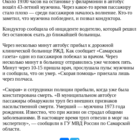
Около 19:00 часов на остановке у филармонии в автобус
вошёл 43-летний мужчина. Через какое-то время пассажиру
стало плохо — среди пассажиров началось волнение. Кто-то
заметил, что мужчина побледнел, и позвал кондуктора.
Кондуктор сообщила об инциденте водителю, который решил
без остановок ехать до ближайшей больницы.
Через несколько минут автобус прибыл к дорожной
клинической больнице РЖД. Как сообщает «Самарская
газета» один из пассажиров побежал за врачом. Через
несколько минут в больницу отправились уже человек пять.
Минут через 10-15 пришла врач, прослушала пульс мужчины
и сообщила, что он умер. «Скорая помощь» приехала лишь
через полчаса.
«Скорая» и сотрудники полиции прибыли, когда уже была
констатирована смерть. «В муниципальном автобусе
пассажиры обнаружили труп без внешних признаков
насильственной смерти. Умерший — мужчина 1973 года
рождения. Известно, что при жизни он страдал общими
заболеваниями. В настоящее время труп отвезли в морг на
экспертизу», — сообщили в ГУ МВД России по Самарской
области.