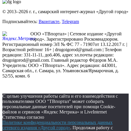
© 2013–2026 г. г., самарский интернет-журнал «Другой город»
Подписывайтесь:
Вконтакте
,
Telegram
ООО «ТВпортал» | Сетевое издание «Другой
город». Зарегистрировано Роскомнадзором.
Регистрационный номер ЭЛ № ФС 77 - 71907от 13.12.2017 г. |
Возрастной рейтинг 16+ | drugoigorod@gmail.com
| Телефон
редакции: 331-11-11, доб.406, адрес эл.почты редакции:
drugoigorod@gmail.com. Главный редактор Фёдоров М.А.
Учредитель: ООО «ТВпортал». Адрес редакции: 443001,
Самарская обл., г. Самара, ул. Ульяновская/Ярмарочная, д.
52/55, комн. 6
С целью улучшения работы сайта и его взаимодействия с
пользователями ООО "ТВпортал" может собирать
персональные данные посетителей при помощи Cookie-
файлов и сервисов «Яндекс Метрика» и LiveInternet
Статистика согласно
Политике конфиденциальности персональных данных
сетевого издания «Другой город»
. Продолжая работу с