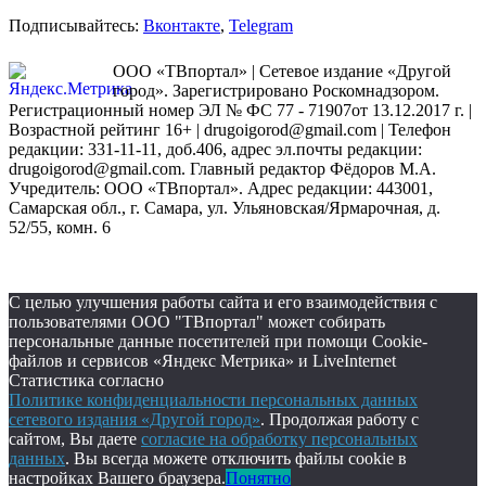
Подписывайтесь:
Вконтакте
,
Telegram
ООО «ТВпортал» | Сетевое издание «Другой
город». Зарегистрировано Роскомнадзором.
Регистрационный номер ЭЛ № ФС 77 - 71907от 13.12.2017 г. |
Возрастной рейтинг 16+ | drugoigorod@gmail.com
| Телефон
редакции: 331-11-11, доб.406, адрес эл.почты редакции:
drugoigorod@gmail.com. Главный редактор Фёдоров М.А.
Учредитель: ООО «ТВпортал». Адрес редакции: 443001,
Самарская обл., г. Самара, ул. Ульяновская/Ярмарочная, д.
52/55, комн. 6
С целью улучшения работы сайта и его взаимодействия с
пользователями ООО "ТВпортал" может собирать
персональные данные посетителей при помощи Cookie-
файлов и сервисов «Яндекс Метрика» и LiveInternet
Статистика согласно
Политике конфиденциальности персональных данных
сетевого издания «Другой город»
. Продолжая работу с
сайтом, Вы даете
согласие на обработку персональных
данных
. Вы всегда можете отключить файлы cookie в
настройках Вашего браузера.
Понятно