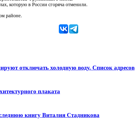
лах, которую в России сгоряча отменили.
ом районе.
анируют отключать холодную воду. Список адресов
рхитектурного плаката
оследнюю книгу Виталия Стадникова