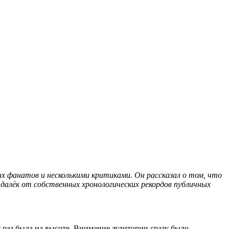
х фанатов и несколькими критиками. Он рассказал о том, что
 далёк от собственных хронологических рекордов публичных
т раз была на высоте. Внимание аудитории сразу было