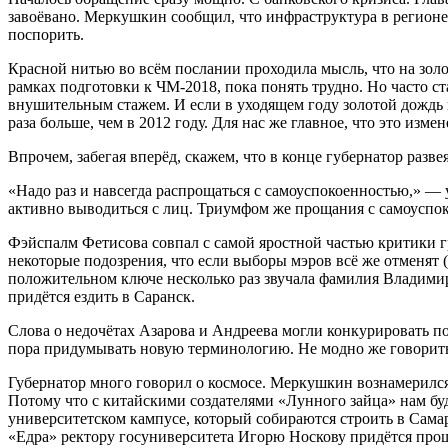
завоёвано. Меркушкин сообщил, что инфраструктура в регионе
поспорить.
Красной нитью во всём послании проходила мысль, что на золо
рамках подготовки к ЧМ-2018, пока понять трудно. Но часто с
внушительным стажем. И если в уходящем году золотой дождь в
раза больше, чем в 2012 году. Для нас же главное, что это измен
Впрочем, забегая вперёд, скажем, что в конце губернатор разв
«Надо раз и навсегда распрощаться с самоуспокоенностью,» — 
активно выводиться с лиц. Триумфом же прощания с самоуспок
Фэйспалм Фетисова совпал с самой яростной частью критики г
некоторые подозрения, что если выборы мэров всё же отменят (
положительном ключе несколько раз звучала фамилия Владимир
придётся ездить в Саранск.
Слова о недочётах Азарова и Андреева могли конкурировать по
пора придумывать новую терминологию. Не модно же говорить н
Губернатор много говорил о космосе. Меркушкин вознамерился
Потому что с китайскими создателями «Лунного зайца» нам буд
университетском кампусе, который собираются строить в Самар
«Едра» ректору госуниверситета Игорю Носкову придётся прощ