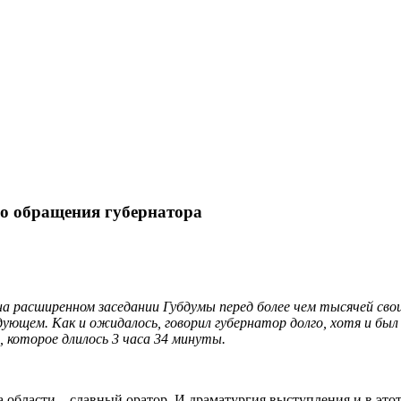
го обращения губернатора
а расширенном заседании Губдумы перед более чем тысячей свои
ующем. Как и ожидалось, говорил губернатор долго, хотя и был
 которое длилось 3 часа 34 минуты.
а области – славный оратор. И драматургия выступления и в это