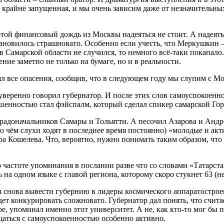
 крайне запущенная, и мы очень зависим даже от незначительны
той финансовый дождь из Москвы надеяться не стоит. А надеятьс
тановилось страшновато. Особенно если учесть, что Меркушкин 
 Самарской области не случился, то немного всё-таки покапало.
ение заметно не только на бумаге, но и в реальности.
еял все опасения, сообщив, что в следующем году мы слупим с Мо
уверенно говорил губернатор. И после этих слов самоуспокоенно
оенностью стал фэйспалм, который сделал спикер самарской Го
радоначальников Самары и Тольятти. А песочил Азарова и Андре
о чём слухи ходят в последнее время постоянно) «молодые и акт
а Кошелева. Что, вероятно, нужно понимать таким образом, чт
 частоте упоминания в послании разве что со словами «Татарста
а одном языке с главой региона, которому скоро стукнет 63 (не
 снова вывести губернию в лидеры космического аппаратостроен
ет конкурировать сложновато. Губернатор дал понять, что счит
е, упоминал именно этот университет. А не, как кто-то мог бы
аться с самоуспокоенностью особенно активно.