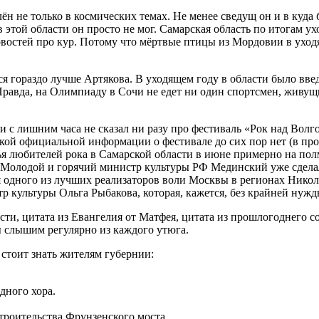
ён не только в космических темах. Не менее сведущ он и в куд
той области он просто не мог. Самарская область по итогам ух
новостей про кур. Потому что мёртвые птицы из Мордовии в ухо
ется гораздо лучше Артякова. В уходящем году в области было 
 Правда, на Олимпиаду в Сочи не едет ни один спортсмен, живущ
ри с лишним часа не сказал ни разу про фестиваль «Рок над Волг
икакой официальной информации о фестивале до сих пор нет (в п
вья любителей рока в Самарской области в июне примерно на по
 Молодой и горячий министр культуры РФ Мединский уже сделал 
 одного из лучших реализаторов воли Москвы в регионах Нико
 культуры Ольга Рыбакова, которая, кажется, без крайней нужды
сти, цитата из Евангелия от Матфея, цитата из прошлогоднего 
мы слышим регулярно из каждого утюга.
стоит знать жителям губернии:
дного хора.
троительства Фрунзенского моста.