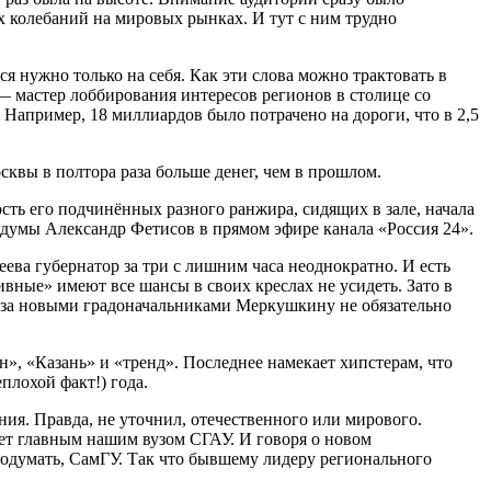
х колебаний на мировых рынках. И тут с ним трудно
я нужно только на себя. Как эти слова можно трактовать в
— мастер лоббирования интересов регионов в столице со
 Например, 18 миллиардов было потрачено на дороги, что в 2,5
сквы в полтора раза больше денег, чем в прошлом.
сть его подчинённых разного ранжира, сидящих в зале, начала
рдумы Александр Фетисов в прямом эфире канала «Россия 24».
ева губернатор за три с лишним часа неоднократно. И есть
ивные» имеют все шансы в своих креслах не усидеть. Зато в
о за новыми градоначальниками Меркушкину не обязательно
н», «Казань» и «тренд». Последнее намекает хипстерам, что
плохой факт!) года.
ия. Правда, не уточнил, отечественного или мирового.
ает главным нашим вузом СГАУ. И говоря о новом
 подумать, СамГУ. Так что бывшему лидеру регионального