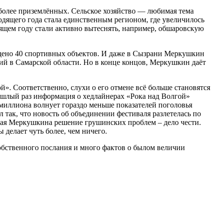
а более приземлённых. Сельское хозяйство — любимая тема
одящего года стала единственным регионом, где увеличилось
дящем году стали активно вытеснять, например, обшаровскую
введено 40 спортивных объектов. И даже в Сызрани Меркушкин
ий в Самарской области. Но в конце концов, Меркушкин даёт
ой». Соответственно, слухи о его отмене всё больше становятся
рошлый раз информация о хедлайнерах «Рока над Волгой»
лмиллиона волнует гораздо меньше показателей поголовья
так, что новость об объединении фестиваля разлетелась по
лая Меркушкина решение грушинских проблем – дело чести.
 делает чуть более, чем ничего.
собственного послания и много фактов о былом величии