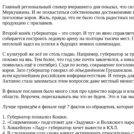
Главный региональный спикер вчерашнего дня показал, что сил
Меркушкина. И не похвастаться собственными достижениями в э
поголовье коров. Жаль, правда, что не было столь радостных 
продукцию с прилавков.
Второй конёк губернатора – это спорт. И тут он явно справля
собирается построить ледовую арену на полторы тысячи мест.
неплохой задел на успехи в будущих зимних олимпиадах.
С культурой же всё не столь гладко. Например, губернатор за т
похожи на явь. Тем более, что год уже почти закончился, а н
появилась ещё в сентябре). Судя по всему, сокращение поголо
коров. Зато губернатор говорил об объединённом Грушинском.
всем крупнейшим российским информагентствам. И теперь для
Активно стала заниматься этим вопросом даже местный министр
В финале послания было много слов про единство народа и вла
области. Впрочем, пересказывать мы это не будем. Это и так 
Лучше приведём в финале ещё 7 фактов из обращения, которые 
1. Губернатор похвалил Кошки.
2. «Современник» подготовят для «Задумки» и Волжского наро
3. Хоккейную «Ладу» губернатор хочет вывести в КХЛ.
4. В следующем году снова начнут активничать относительно с