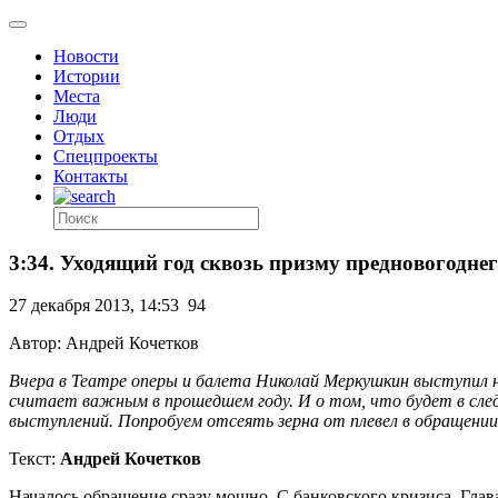
Новости
Истории
Места
Люди
Отдых
Спецпроекты
Контакты
3:34. Уходящий год сквозь призму предновогодне
27 декабря 2013, 14:53
94
Автор: Андрей Кочетков
Вчера в Театре оперы и балета Николай Меркушкин выступил н
считает важным в прошедшем году. И о том, что будет в след
выступлений. Попробуем отсеять зерна от плевел в обращении,
Текст:
Андрей Кочетков
Началось обращение сразу мощно. С банковского кризиса. Глав