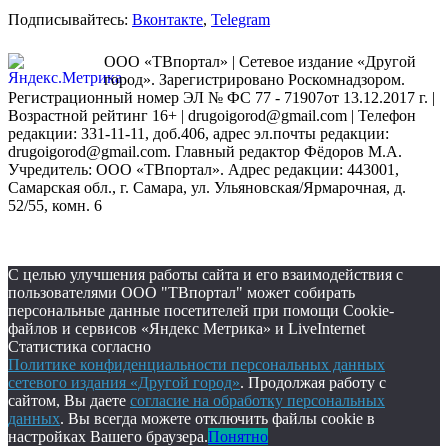
Подписывайтесь:
Вконтакте
,
Telegram
ООО «ТВпортал» | Сетевое издание «Другой
город». Зарегистрировано Роскомнадзором.
Регистрационный номер ЭЛ № ФС 77 - 71907от 13.12.2017 г. |
Возрастной рейтинг 16+ | drugoigorod@gmail.com
| Телефон
редакции: 331-11-11, доб.406, адрес эл.почты редакции:
drugoigorod@gmail.com. Главный редактор Фёдоров М.А.
Учредитель: ООО «ТВпортал». Адрес редакции: 443001,
Самарская обл., г. Самара, ул. Ульяновская/Ярмарочная, д.
52/55, комн. 6
С целью улучшения работы сайта и его взаимодействия с
пользователями ООО "ТВпортал" может собирать
персональные данные посетителей при помощи Cookie-
файлов и сервисов «Яндекс Метрика» и LiveInternet
Статистика согласно
Политике конфиденциальности персональных данных
сетевого издания «Другой город»
. Продолжая работу с
сайтом, Вы даете
согласие на обработку персональных
данных
. Вы всегда можете отключить файлы cookie в
настройках Вашего браузера.
Понятно