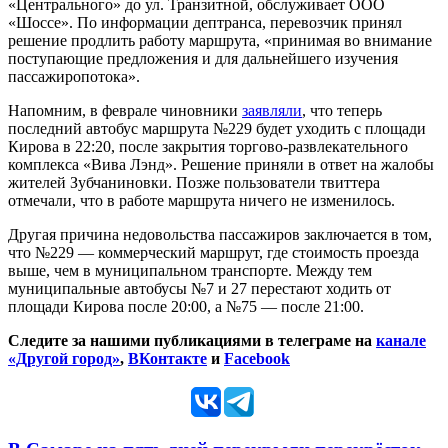
«Центрального» до ул. Транзитной, обслуживает ООО
«Шоссе». По информации дептранса, перевозчик принял
решение продлить работу маршрута, «принимая во внимание
поступающие предложения и для дальнейшего изучения
пассажиропотока».
Напомним, в феврале чиновники
заявляли
, что теперь
последний автобус маршрута №229 будет уходить с площади
Кирова в 22:20, после закрытия торгово-развлекательного
комплекса «Вива Лэнд». Решение приняли в ответ на жалобы
жителей Зубчаниновки. Позже пользователи твиттера
отмечали, что в работе маршрута ничего не изменилось.
Другая причина недовольства пассажиров заключается в том,
что №229 — коммерческий маршрут, где стоимость проезда
выше, чем в муниципальном транспорте. Между тем
муниципальные автобусы №7 и 27 перестают ходить от
площади Кирова после 20:00, а №75 — после 21:00.
Следите за нашими публикациями в телеграме на
канале
«Другой город»
,
ВКонтакте
и
Facebook