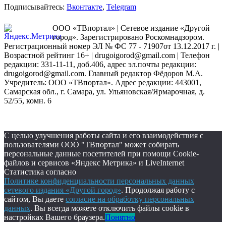
Подписывайтесь:
Вконтакте
,
Telegram
ООО «ТВпортал» | Сетевое издание «Другой
город». Зарегистрировано Роскомнадзором.
Регистрационный номер ЭЛ № ФС 77 - 71907от 13.12.2017 г. |
Возрастной рейтинг 16+ | drugoigorod@gmail.com
| Телефон
редакции: 331-11-11, доб.406, адрес эл.почты редакции:
drugoigorod@gmail.com. Главный редактор Фёдоров М.А.
Учредитель: ООО «ТВпортал». Адрес редакции: 443001,
Самарская обл., г. Самара, ул. Ульяновская/Ярмарочная, д.
52/55, комн. 6
С целью улучшения работы сайта и его взаимодействия с
пользователями ООО "ТВпортал" может собирать
персональные данные посетителей при помощи Cookie-
файлов и сервисов «Яндекс Метрика» и LiveInternet
Статистика согласно
Политике конфиденциальности персональных данных
сетевого издания «Другой город»
. Продолжая работу с
сайтом, Вы даете
согласие на обработку персональных
данных
. Вы всегда можете отключить файлы cookie в
настройках Вашего браузера.
Понятно