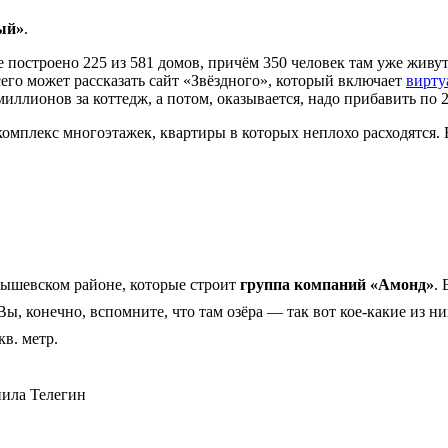
ный»
.
 построено 225 из 581 домов, причём 350 человек там уже живу
сего может рассказать сайт «Звёздного», который включает
вирту
миллионов за коттедж, а потом, оказывается, надо прибавить по 
омплекс многоэтажек, квартиры в которых неплохо расходятся. Во
ышевском районе, которые строит
группа компаний «Амонд»
.
Вы, конечно, вспомните, что там озёра — так вот кое-какие из н
кв. метр.
нила Телегин