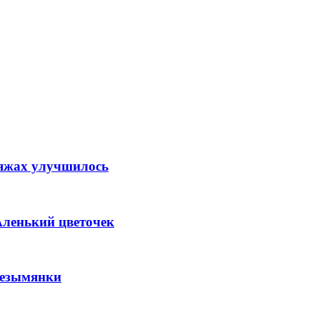
ляжах улучшилось
Аленький цветочек
Безымянки