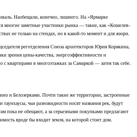
иваль. Наобещали, конечно, лишнего. На «Ярмарке
ся многие заметные участники рынка — такие, как «Кошелев-
твах не только на стендах, но в какой-то момент и для жюри.
едседателя реготделения Союза архитекторов Юрия Корякина,
чки зрения цены-качества, энергоэффективности и
 с квартирами в многоэтажках за Самаркой — затея так себе.
ино и Белозерками. Почти такие же территории, застроенные
 таунхаусы, чьи разновидности носят названия рек, будут
там пока не обещают, а за серьезными покупками предлагают
имость вроде бы входит земля, на которой стоит дом.