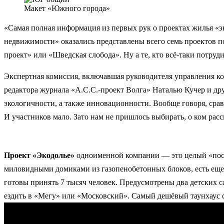
Макет «Южного города»
«Самая полная информация из первых рук о проектах жилья «э
недвижимости» оказались представлены всего семь проектов п
проект» или «Шведская слобода». Ну а те, кто всё-таки
потруди
Экспертная комиссия, включавшая руководителя управления ко
редактора журнала «А.С.С.-проект Волга» Наталью Кучер и дру
экологичности, а также инновационности. Вообще говоря, сра
И участников мало. Зато нам не пришлось выбирать, о ком расс
Проект «Экодолье»
одноименной компании — это целый «посёл
миловидными домиками из газопенобетонных блоков, есть еще в
готовы принять 7 тысяч человек. Предусмотрены два детских с
ездить в «Мегу» или «Московский». Самый дешёвый таунхаус сто