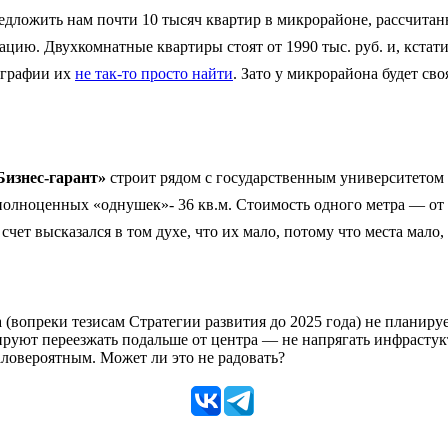
едложить нам почти 10 тысяч квартир в микрорайоне, рассчитан
цию. Двухкомнатные квартиры стоят от 1990 тыс. руб. и, кстати,
ографии их
не так-то просто найти
. Зато у микрорайона будет с
Бизнес-гарант»
строит рядом с государственным университетом (н
полноценных «однушек»- 36 кв.м. Стоимость одного метра — от 
чет высказался в том духе, что их мало, потому что места мало,
а (вопреки тезисам Стратегии развития до 2025 года) не планиру
ируют переезжать подальше от центра — не напрягать инфрастукт
ловероятным. Может ли это не радовать?