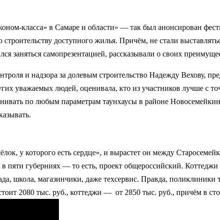
коном-класса» в Самаре и области» — так был анонсирован фест
о строительству доступного жилья. Причём, не стали выставлять
лся заняться самопрезентацией, рассказывали о своих преимущес
нтроля и надзора за долевым строительство Надежду Вехову, пр
гих уважаемых людей, оценивала, кто из участников лучше с то
внивать по любым параметрам таунхаусы в районе Новосемейкино
казывать.
ок, у которого есть сердце», и вырастет он между Старосемейк
 пяти губерниях — то есть, проект общероссийский. Коттеджи и
ада, школа, магазинчики, даже техсервис. Правда, поликлиники 
ит 2080 тыс. руб., коттеджи — от 2850 тыс. руб., причём в сто