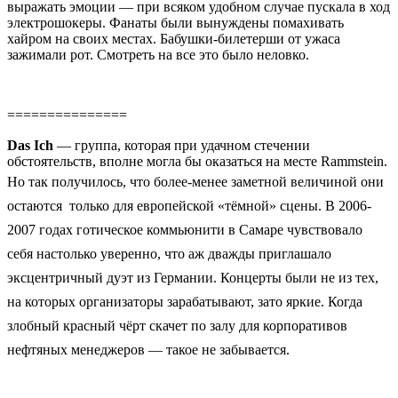
выражать эмоции — при всяком удобном случае пускала в ход
электрошокеры. Фанаты были вынуждены помахивать
хайром на своих местах. Бабушки-билетерши от ужаса
зажимали рот. Смотреть на все это было неловко.
===============
Das Ich
— группа, которая при удачном стечении
обстоятельств, вполне могла бы оказаться на месте Rammstein.
Но так получилось, что
более-менее
заметной величиной
они
остаются только для европейской «тёмной» сцены. В 2006-
2007 годах готическое коммьюнити в Самаре чувствовало
себя настолько уверенно, что аж дважды приглашало
эксцентричный дуэт из Германии. Концерты были не из тех,
на которых организаторы зарабатывают, зато яркие. Когда
злобный красный чёрт скачет по залу для корпоративов
нефтяных менеджеров — такое не забывается.