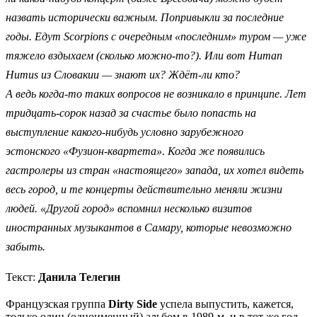
назвать исторически важным. Попривыкли за последние
годы. Едут Scorpions с очередным «последним» туром — уже
тяжело вздыхаем (сколько можно-то?). Или вот Human
Humus из Словакии — знают их? Ждёт-ли кто?
А ведь когда-то таких вопросов не возникало в принципе. Л
ет
тридцать-сорок назад за счастье было попасть на
выступление какого-нибудь условно зарубежного
эстонского
«
Фузион-квартета». Когда же появились
гастролеры из стран «настоящего» запада, их хотел видеть
весь город, и те концерты действительно меняли жизни
людей. «Другой город» вспомнил несколько визитов
иностранных музыкантов в Самару, которые невозможно
забыть.
Текст:
Данила Телегин
Французская группа
Dirty Side
успела выпустить, кажется,
только один (одноименный) альбом в 1989-м, и в тот же год