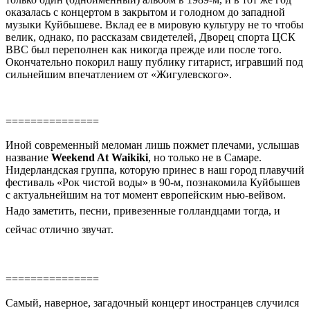
оказалась с концертом в закрытом и голодном до западной
музыки Куйбышеве. Вклад ее в мировую культуру не то чтобы
велик, однако, по рассказам свидетелей, Дворец спорта ЦСК
ВВС был переполнен как никогда прежде или после того.
Окончательно покорил нашу публику гитарист, игравший под
сильнейшим впечатлением от «Жигулевского».
===============
Иной современный меломан лишь пожмет плечами, услышав
название
Weekend At Waikiki
, но только не в Самаре.
Нидерландская группа, которую принес в наш город плавучий
фестиваль «Рок чистой воды» в 90-м, познакомила Куйбышев
с актуальнейшим на тот момент европейским нью-вейвом.
Надо заметить, песни, привезенные голландцами
тогда
, и
сейчас отлично звучат.
===============
Самый, наверное, загадочный концерт иностранцев случился