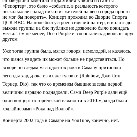
справедливо заметила тогда Лилия Хавина из газеты
«Репортер», это было «событие, в реальность которого
несколько лет назад никто из жителей нашего города просто
не мог бы поверить». Концерт проходил во Дворце Спорта
ЦСК ВВС. На поле был устроен сидячий партер, и вплоть до
выхода группы на бис публике не дозволено было покидать
места. Тем не менее, Deep Purple и зал остались довольны друг
другом.
Уже тогда группа была, мягко говоря, немолодой, и казалось,
что шанса увидеть их может больше не представиться. Но
вскоре по следам мастодонтов рока в Самару притопали
легенды хард-рока из их же тусовки (Rainbow, Джо Лин
Тернер, Dio), так что со временем бывшие звезды первой
величины изрядно поднадоели. С
ами Deep Purple дали ещё
один концерт исторической важности в 2010-м, когда были
хэдлайнерами «Рока над Волгой».
Концерта 2002 года в Самаре на YouTube, конечно, нет.