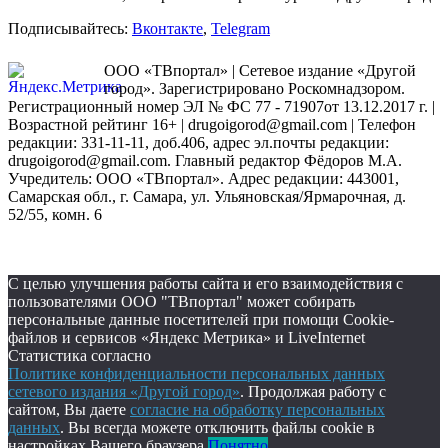
Подписывайтесь:
Вконтакте
,
Telegram
ООО «ТВпортал» | Сетевое издание «Другой
город». Зарегистрировано Роскомнадзором.
Регистрационный номер ЭЛ № ФС 77 - 71907от 13.12.2017 г. |
Возрастной рейтинг 16+ | drugoigorod@gmail.com
| Телефон
редакции: 331-11-11, доб.406, адрес эл.почты редакции:
drugoigorod@gmail.com. Главный редактор Фёдоров М.А.
Учредитель: ООО «ТВпортал». Адрес редакции: 443001,
Самарская обл., г. Самара, ул. Ульяновская/Ярмарочная, д.
52/55, комн. 6
С целью улучшения работы сайта и его взаимодействия с
пользователями ООО "ТВпортал" может собирать
персональные данные посетителей при помощи Cookie-
файлов и сервисов «Яндекс Метрика» и LiveInternet
Статистика согласно
Политике конфиденциальности персональных данных
сетевого издания «Другой город»
. Продолжая работу с
сайтом, Вы даете
согласие на обработку персональных
данных
. Вы всегда можете отключить файлы cookie в
настройках Вашего браузера.
Понятно