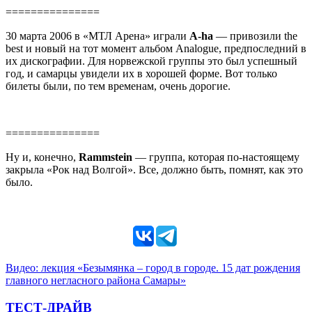
===============
30 марта 2006 в «МТЛ Арена» играли
A-ha
— привозили the
best и новый на тот момент альбом Analogue, предпоследний в
их дискографии. Для норвежской группы это был успешный
год, и самарцы увидели их в хорошей форме. Вот только
билеты были, по тем временам, очень дорогие.
===============
Ну и, конечно,
Rammstein
— группа, которая по-настоящему
закрыла «Рок над Волгой». Все, должно быть, помнят, как это
было.
Видео: лекция «Безымянка – город в городе. 15 дат рождения
главного негласного района Самары»
ТЕСТ-ДРАЙВ