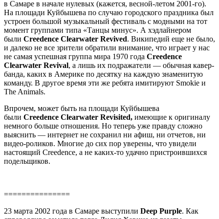
в Самаре в начале нулевых (кажется, весной-летом 2001-го).
На площади Куйбышева по случаю городского праздника был
устроен большой музыкальный фестиваль с модными на тот
момент группами типа «Танцы минус». А хэдлайнером
были
Creedence Clearwater Revived
. Википедий еще не было,
и далеко не все зрители обратили внимание, что играет у нас
не самая успешная группа мира 1970 года
Creedence
Clearwater Revival
, а лишь их подражатели — обычная кавер-
банда, каких в Америке по десятку на каждую знаменитую
команду. В другое время эти же ребята имитируют Smokie и
The Animals.
Впрочем, может быть на площади Куйбышева
были
Creedence Clearwater Revisited,
имеющие к оригиналу
немного больше отношения. Но теперь уже правду сложно
выяснить — интернет не сохранил ни афиш, ни отчетов, ни
видео-роликов. Многие до сих пор уверены, что увидели
настоящий Creedence, а не каких-то удачно пристроившихся
подельщиков.
===============
23 марта 2002 года в Самаре выступили
Deep Purple
. Как