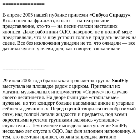
===============
В апреле 2005 нашей публике привезли
«Сибуса Сирадзу»
.
Кто-то шел на фри-джаз, кто-то — на театральное
представление, кто-то — на песни-пляски настоящих
японцев. Даже работники ОДО, наверное, не в полной мере
представляли, что за шоу устроит толпа в тридцать человек на
сцене. Все без исключения увидели не то, что ожидали — все
датчики чувств у очевидцев, как говорят, зашкаливали.
===============
29 июля 2006 года бразильская трэш-метал группа
SoulFly
выступала на площадке рядом с цирком. Пригласил их
магазин музыкальных инструментов «Сириус» по случаю
своего десятилетия. На дворе были уже «стабильные»
нулевые, но тот концерт больше напоминал дикие и угарные
сейшены девяностых. Перед сценой творился невообразимый
слэм, над толпой летали жидкости и предметы, под всеми
окрестными кустами группками валялись «уставшие»
слушатели… Тем нелепее выглядело выступление SoulFly
несколько лет спустя в ОДО. Зал был заполнен наполовину. А
тем, кто все-таки пришел, охрана запрещала активно