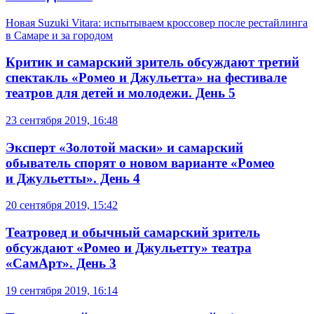
Новая Suzuki Vitara: испытываем кроссовер после рестайлинга
в Самаре и за городом
Критик и самарский зритель обсуждают третий
спектакль «Ромео и Джульетта» на фестивале
театров для детей и молодежи. День 5
23 сентября 2019, 16:48
Эксперт «Золотой маски» и самарский
обыватель спорят о новом варианте «Ромео
и Джульетты». День 4
20 сентября 2019, 15:42
Театровед и обычный самарский зритель
обсуждают «Ромео и Джульетту» театра
«СамАрт». День 3
19 сентября 2019, 16:14