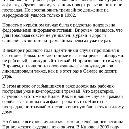
асфальту, образовавшемуся за ночь поверх рельсов, никто не
пострадал. Но восстановить трамвайное движение на
Аэродромной удалось только в 10:02.
Новость о курьёзном случае была с радостью подхвачена
федеральными информагентствами. Впрочем, оказалось, что
для Поволжья совсем не уникален. Дураки и дороги
сливались в экстазе на трамвайных рельсах уже не раз.
В декабре прошлого года идентичный случай произошёл в
Саратове. Только там закатанные в асфальт рельсы обнаружил
не рейсовый, а дежурный трамвай. И произошло это в 4 утра.
Впрочем, оплошность головотяпов-асфальтоукладчиков
ликвидировали также, как и в этот раз в Самаре до десяти
утра.
В этом апреле от забывшихся в раже дорожных рабочих
пострадал уже нижегородский трамвай. Что характерно,
случилось это тоже на Волге. Как и в нашем случае, трамвай
сошёл с закатанных в асфальт рельс с утра. Никто не
пострадал, но трамвай отнесло в опасную близость к жилому
дому.
Но больше всех «отличились» в столице ещё одного региона
Приволжского федерального округа. В Кирове в 2009 году