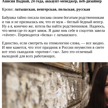
Анисия Ваднай, 24 года, аккаунт-менеджер, веб-дизайнер
Крови:
латышская, венгерская, польская, русская
Бабушка тайно писала письма своим богатым родственникам
и так и не призналась им, что ее муж – беглый бедный венгр.
Ну а я, конечно же, хотела бы найти родственников. Надеюсь,
что меня где-то ждет замок. Я даже ник себе в соцсетях завела
«vāvere». Переводится «белка» с латышского.
Единство, если смотреть на этимологию слова, — все заодно.
И мне кажется, что этот праздник в России неуместен в свете
вот этих скандалов «против»\ «за». Зато это отличный
выходной для всех работающих.