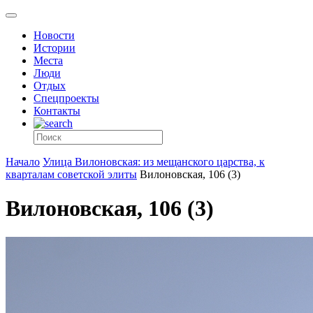
Новости
Истории
Места
Люди
Отдых
Спецпроекты
Контакты
Начало
Улица Вилоновская: из мещанского царства, к
кварталам советской элиты
Вилоновская, 106 (3)
Вилоновская, 106 (3)