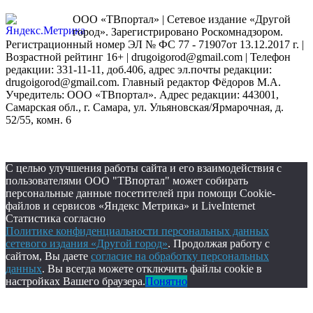
ООО «ТВпортал» | Сетевое издание «Другой
город». Зарегистрировано Роскомнадзором.
Регистрационный номер ЭЛ № ФС 77 - 71907от 13.12.2017 г. |
Возрастной рейтинг 16+ | drugoigorod@gmail.com
| Телефон
редакции: 331-11-11, доб.406, адрес эл.почты редакции:
drugoigorod@gmail.com. Главный редактор Фёдоров М.А.
Учредитель: ООО «ТВпортал». Адрес редакции: 443001,
Самарская обл., г. Самара, ул. Ульяновская/Ярмарочная, д.
52/55, комн. 6
С целью улучшения работы сайта и его взаимодействия с
пользователями ООО "ТВпортал" может собирать
персональные данные посетителей при помощи Cookie-
файлов и сервисов «Яндекс Метрика» и LiveInternet
Статистика согласно
Политике конфиденциальности персональных данных
сетевого издания «Другой город»
. Продолжая работу с
сайтом, Вы даете
согласие на обработку персональных
данных
. Вы всегда можете отключить файлы cookie в
настройках Вашего браузера.
Понятно