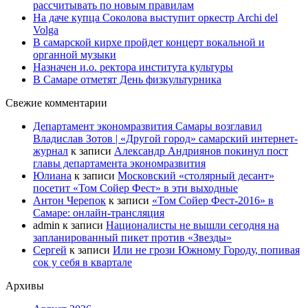
рассчитывать по новым правилам
На даче купца Соколова выступит оркестр Archi del
Volga
В самарской кирхе пройдет концерт вокальной и
органной музыки
Назначен и.о. ректора института культуры
В Самаре отметят День физкультурника
Свежие комментарии
Департамент экономразвития Самары возглавил
Владислав Зотов | «Другой город» самарский интернет-
журнал
к записи
Александр Андриянов покинул пост
главы департамента экономразвития
Юлиана
к записи
Московский «столярный десант»
посетит «Том Сойер Фест» в эти выходные
Антон Черепок
к записи
«Том Сойер Фест-2016» в
Самаре: онлайн-трансляция
admin
к записи
Националисты не вышли сегодня на
запланированный пикет против «Звезды»
Сергей
к записи
Или не грози Южному Городу, попивая
сок у себя в квартале
Архивы