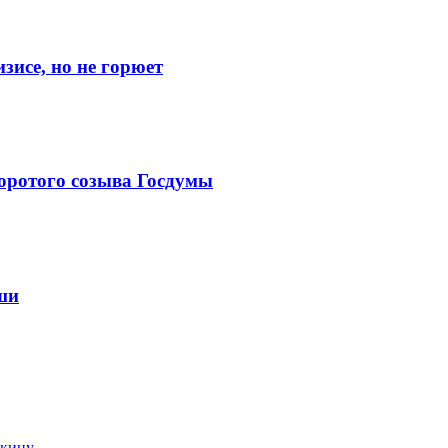
исе, но не горюет
поротого созыва Госдумы
ши
кину