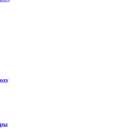
оду
ары