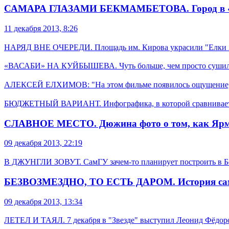
САМАРА ГЛАЗАМИ БЕКМАМБЕТОВА. Город в «Елка
11 декабря 2013, 8:26
НАРЯД ВНЕ ОЧЕРЕДИ. Площадь им. Кирова украсили "Елки 
«ВАСАБИ» НА КУЙБЫШЕВА. Чуть больше, чем просто суши
АЛЕКСЕЙ ЕЛХИМОВ: "На этом фильме появилось ощущение, что 
БЮДЖЕТНЫЙ ВАРИАНТ. Инфографика, в которой сравнивается
СЛАВНОЕ МЕСТО. Дюжина фото о том, как Ярмаро
09 декабря 2013, 22:19
В ДЖУНГЛИ ЗОВУТ. СамГУ зачем-то планирует построить в Б
БЕЗВОЗМЕЗДНО, ТО ЕСТЬ ДАРОМ. История самар
09 декабря 2013, 13:34
ЛЕТЕЛ И ТАЯЛ. 7 декабря в "Звезде" выступил Леонид Фёдор