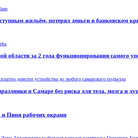
lam
ным жильём, потерял деньги в банковском криз
eba
ой области за 2 года функционирования самого у
атно довезти устройства до любого самарского подъезда
здники в Самаре без риска для тела, мозга и ду
й и Пиня рабочих окраин
 Архитектора выбирают вариант памятника Григорию Засе