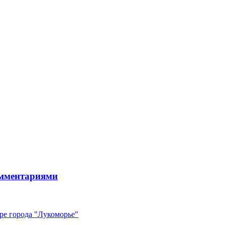
комментариями
е города "Лукоморье"