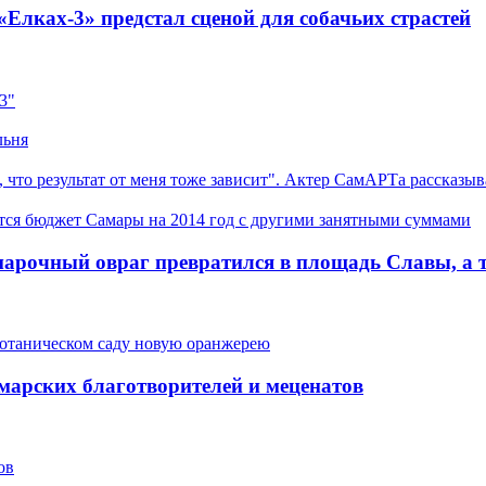
х-3» предстал сценой для собачьих страстей
3"
льня
результат от меня тоже зависит". Актер СамАРТа рассказывае
 бюджет Самары на 2014 год с другими занятными суммами
чный овраг превратился в площадь Славы, а такж
отаническом саду новую оранжерею
ских благотворителей и меценатов
ов