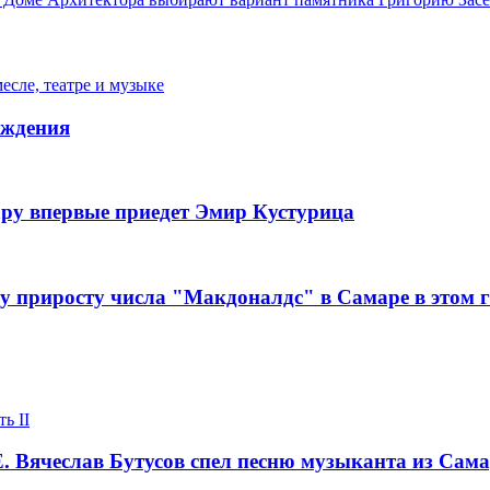
сле, театре и музыке
ождения
 впервые приедет Эмир Кустурица
приросту числа "Макдоналдс" в Самаре в этом г
ь II
чеслав Бутусов спел песню музыканта из Сам