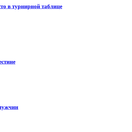
о в турнирной таблице
естине
 мужчин