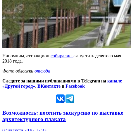
Напомним, аттракцион
собирались
запустить девятого мая
2018 года.
Фото обложки
отсюда
Следите за нашими публикациями в Telegram на
канале
«Другой город»
,
ВКонтакте
и
Facebook
Возможность: посетить экскурсию по выставке
архитектурного плаката
07 августа 2026, 17:33