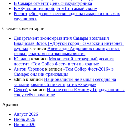
В Самаре отметят День физкультурника
В «Бутылисте» пройдёт «Тот самый своп»
Роспотребнадзор: качество воды на самарских пляжах
улучшилось
Свежие комментарии
Департамент экономразвития Самары возглавил
Владислав Зотов | «Другой город» самарский интернет-
журнал
к записи
Александр Андриянов покинул пост
главы департамента экономразвития
Юлиана
к записи
Московский «столярный десант»
посетит «Том Сойер Фест» в эти выходные
Антон Черепок
к записи
«Том Сойер Фест-2016» в
Самаре: онлайн-трансляция
admin
к записи
Националисты не вышли сегодня на
запланированный пикет против «Звезды»
Сергей
к записи
Или не грози Южному Городу, попивая
сок у себя в квартале
Архивы
Август 2026
Июль 2026
Июнь 2026