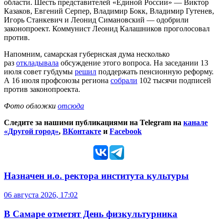
области. Шесть представителей «Единой России» — Виктор
Казаков, Евгений Серпер, Владимир Бокк, Владимир Гутенев,
Игорь Станкевич и Леонид Симановский — одобрили
законопроект. Коммунист Леонид Калашников проголосовал
против.
Напомним, самарская губернская дума несколько
раз
откладывала
обсуждение этого вопроса. На заседании 13
июля совет губдумы
решил
поддержать пенсионную реформу.
А 16 июля профсоюзы региона
собрали
102 тысячи подписей
против законопроекта.
Фото обложки
отсюда
Следите за нашими публикациями на Telegram на
канале
«Другой город»
,
ВКонтакте
и
Facebook
Назначен и.о. ректора института культуры
06 августа 2026, 17:02
В Самаре отметят День физкультурника